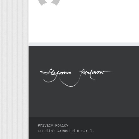
Privacy Policy
Credits:
Arcastudio S.r.l.