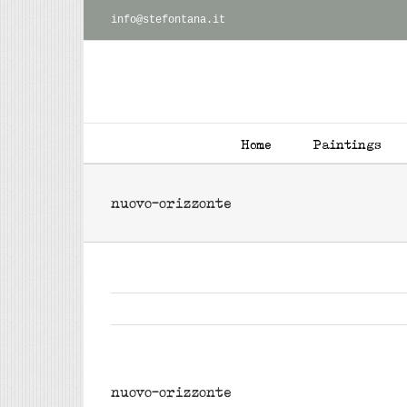
Skip
info@stefontana.it
to
content
Home
Paintings
nuovo-orizzonte
nuovo-orizzonte