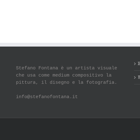
Stefano Fontana è un artista visuale
che usa come medium compositivo la
pittura, il disegno e la fotografia.
info@stefanofontana.it