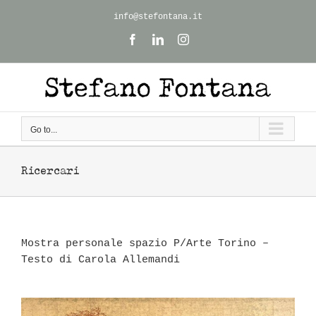
Skip
info@stefontana.it
to
Facebook
LinkedIn
Instagram
content
Go to...
Ricercari
Mostra personale spazio P/Arte Torino –
Testo di Carola Allemandi